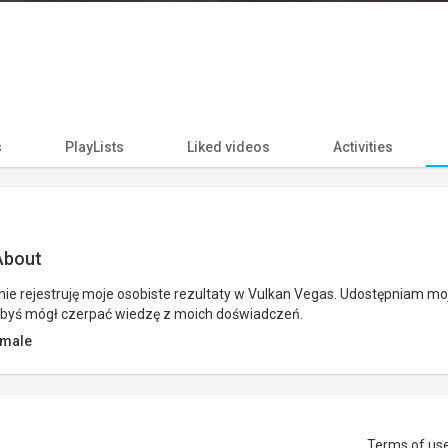
s
PlayLists
Liked videos
Activities
bout
ie rejestruję moje osobiste rezultaty w Vulkan Vegas. Udostępniam mo
abyś mógł czerpać wiedzę z moich doświadczeń.
male
Terms of us