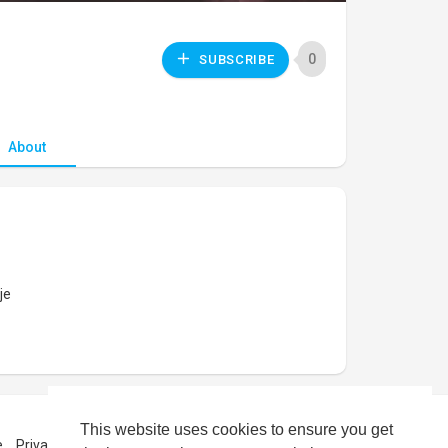
0
SUBSCRIBE
About
je
This website uses cookies to ensure you get
e
Privacy Policy
About us
Contact us
Language